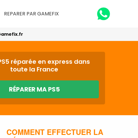
REPARER PAR GAMEFIX
amefix.fr
PS5 réparée en express dans
toute la France
RÉPARER MA PS5
COMMENT EFFECTUER LA