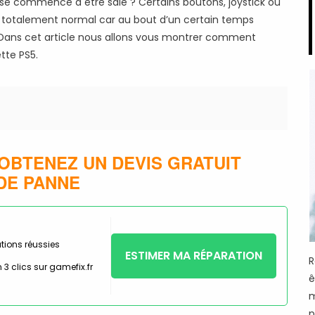
se commence à être sale ? Certains boutons, joystick ou
totalement normal car au bout d’un certain temps
s. Dans cet article nous allons vous montrer comment
tte PS5.
OBTENEZ UN DEVIS GRATUIT
DE PANNE
tions réussies
ESTIMER MA RÉPARATION
R
 3 clics sur gamefix.fr
ê
m
p