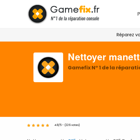
Réparez vo
Nettoyer manette
Gamefix N° 1 de la réparat
4.8/5 - (226 votes)