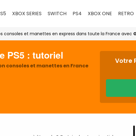
PS5
XBOX SERIES
SWITCH
PS4
XBOX ONE
RETRO
s consoles et manettes en express dans toute la France avec
G
 PS5 : tutoriel
Votre 
ion consoles et manettes en France