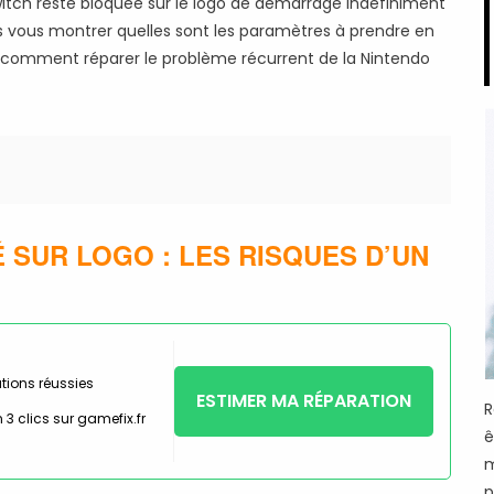
witch reste bloquée sur le logo de démarrage indéfiniment
ons vous montrer quelles sont les paramètres à prendre en
s comment réparer le problème récurrent de la Nintendo
 SUR LOGO : LES RISQUES D’UN
tions réussies
ESTIMER MA RÉPARATION
R
 3 clics sur gamefix.fr
ê
m
p