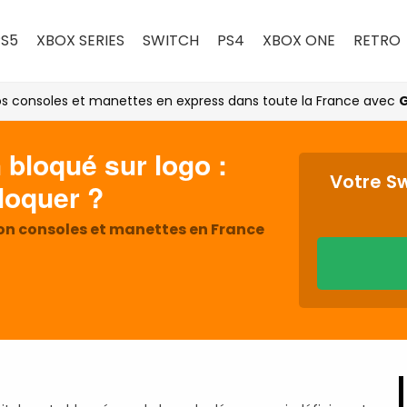
PS5
XBOX SERIES
SWITCH
PS4
XBOX ONE
RETRO
s consoles et manettes en express dans toute la France avec
G
 bloqué sur logo :
Votre S
loquer ?
ion consoles et manettes en France