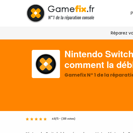
Réparez vo
Nintendo Switch
comment la déb
Gamefix N° 1 de la réparat
4.8/5 - (381 votes)