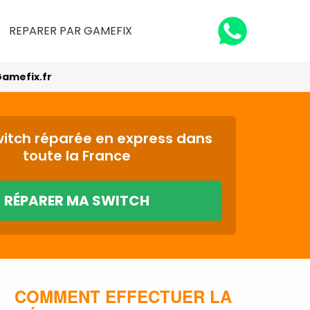
REPARER PAR GAMEFIX
amefix.fr
witch réparée en express dans
toute la France
RÉPARER MA SWITCH
COMMENT EFFECTUER LA