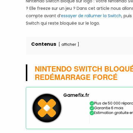
Nintendo Switch bloqué sur logo : Votre Nintendo S
? Elle freeze sur un jeu ? Dans cet article nous all
compte avant d’
essayer de rallumer la Switch
, pui
Switch qui reste bloquée sur le logo.
Contenus
afficher
NINTENDO SWITCH BLOQUÉ
REDÉMARRAGE FORCÉ
Gamefix.fr
Plus de 50 000 répara
Garantie 6 mois
Estimation gratuite en