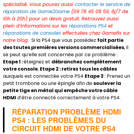
spécialisé. Vous pouvez aussi
contacter le service de
réparation de Game2Game
(
09 78 45 08 56
, 6j/7 de
10h à 20h) pour un devis gratuit. Retrouvez aussi
plein d’informations sur les
réparations PS4
et
réparations de consoles
effectuées chez Gamefix sur
notre blog.
Si la PS4 que vous possédez
fait partie
des toutes premières versions commercialisées
, il
se peut qu’elle soit concernée par ce problème :
Etape 1 :
éteignez et
débranchez complètement
votre console
,
Etape 2 : retirez tous les câbles
auxquels est connectée votre PS4
Etape 3
: Prenez un
petit trombone ou une épingle afin de
soulever la
petite tige en métal qui empêche votre câble
HDMI
d’être connecté correctement à votre PS4.
RÉPARATION PROBLÈME HDMI
PS4 : LES PROBLÈMES DU
CIRCUIT HDMI DE VOTRE PS4